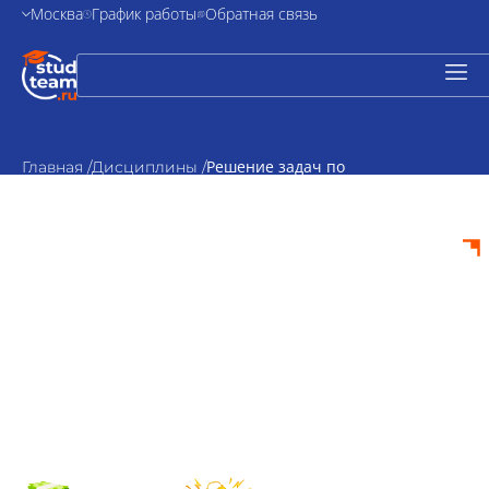
Москва
График работы
Обратная связь
Решение задач по
Главная /
Дисциплины /
государственным и
муниципальным финансам
Решение задач по
государственным и
муниципальным
финансам на заказ
от 500₽
По