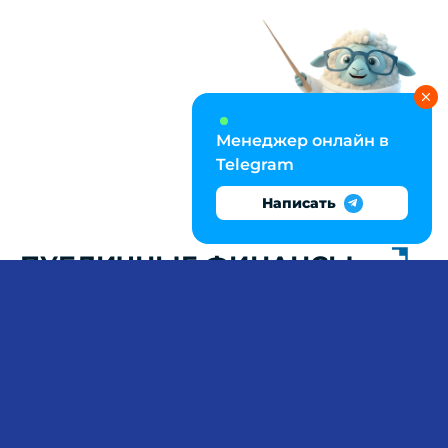
Менеджер онлайн в
Telegram
Написать
ПУБЛИЧНЫЕ ФИНАНСЫ:
БК РФ, КБК И
МЕЖБЮДЖЕТНЫЕ
ТРАНСФЕРТЫ
Интерпретация бюджетных показателей в
задачах требует не просто подстановки в
формулу, а анализа взаимосвязей: как через
бюджетную классификацию (КБК) отследить