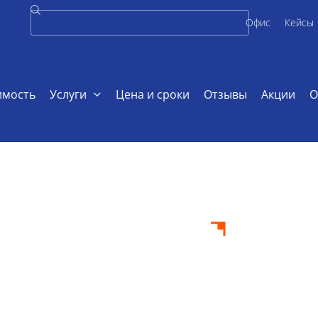
Офис
Кейсы
имость
Услуги
Цена и сроки
Отзывы
Акции
О
по социально-культурной деятельности
ач по
ультурной