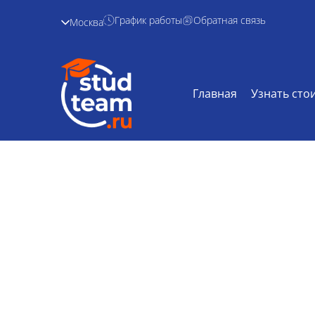
График работы
Обратная связь
Москва
Главная
Узнать сто
Решение задач 
Главная /
Дисциплины /
Решение зад
социально-к