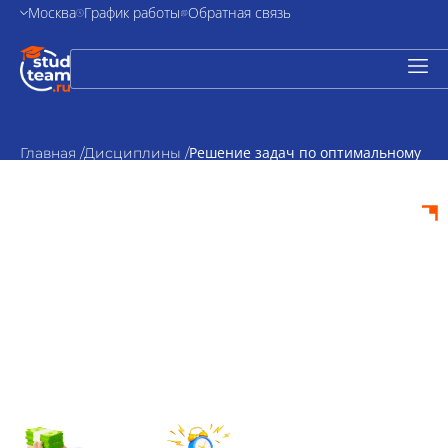
Москва
График работы
Обратная связь
Решение задач по оптимальному
Главная /
Дисциплины /
управлению
Решение задач по
оптимальному
управлению на
заказ
от 500₽
По
стоимость
согласованию