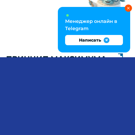
Менеджер онлайн в
Telegram
Написать
ПРИНЦИП МАКСИМУМА
ПОНТРЯГИНА: ОТ
ГАМИЛЬТОНИАНА К
СИНТЕЗУ УПРАВЛЕНИЯ
Задача оптимального управления требует
владения математическим аппаратом
вариационного исчисления, условиями
трансверсальности и методами решения
краевых задач — без понимания структуры
гамильтониана сложно корректно выписать
сопряжённую систему или обосновать
переключение управления в задаче