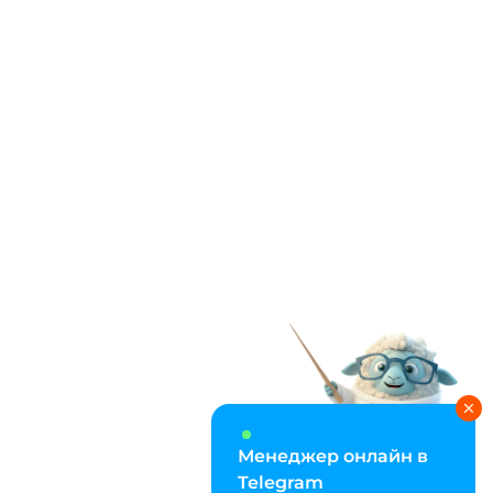
Менеджер онлайн в
Telegram