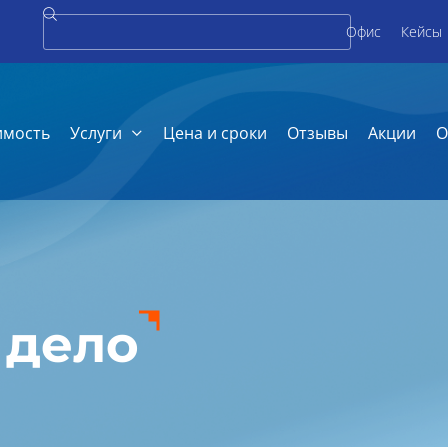
Офис
Кейсы
имость
Услуги
Цена и сроки
Отзывы
Акции
О
 дело