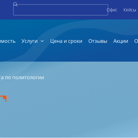
Офис
Кейсы
имость
Услуги
Цена и сроки
Отзывы
Акции
О
а по политологии