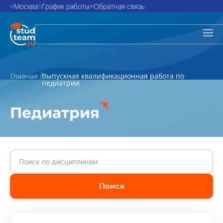
Москва
График работы
Обратная связь
Выпускная квалификационная работа по
Главная /
педиатрии
Педиатрия
Поиск