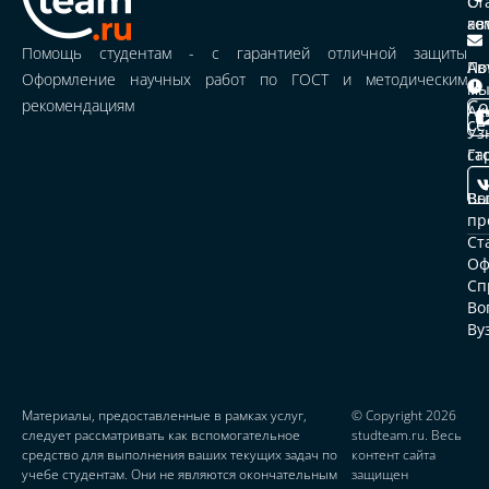
О
Ст
ко
Ка
ав
ус
Помощь студентам - с гарантией отличной защиты
По
Ав
Оформление научных работ по ГОСТ и методическим
м
Це
рекомендациям
Со
и
Ак
се
Уз
ср
ст
Га
Ст
Вы
ав
Во
пр
От
Ст
Оф
До
Сп
Во
Па
Ву
пр
Ко
Материалы, предоставленные в рамках услуг,
© Copyright 2026
следует рассматривать как вспомогательное
studteam.ru. Весь
средство для выполнения ваших текущих задач по
контент сайта
учебе студентам. Они не являются окончательным
защищен