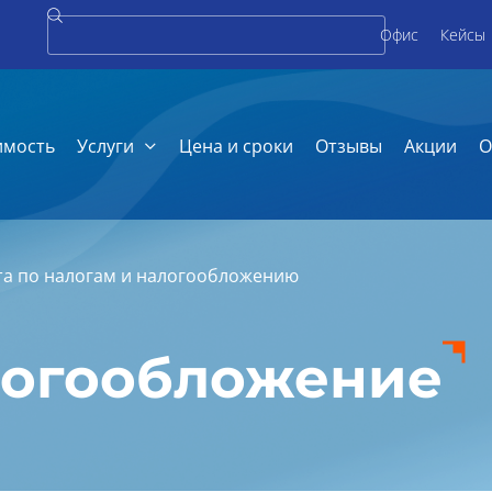
Офис
Кейсы
имость
Услуги
Цена и сроки
Отзывы
Акции
О
та по налогам и налогообложению
логообложение