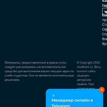
Уз
ср
ст
Га
Ст
Вы
ав
Во
пр
От
Ст
Оф
До
Сп
Во
Па
Ву
пр
Ко
Материалы, предоставленные в рамках услуг,
© Copyright 2026
следует рассматривать как вспомогательное
studteam.ru. Весь
средство для выполнения ваших текущих задач по
контент сайта
учебе студентам. Они не являются окончательным
защищен
решением.
авторским
правом. При
копировании
материалов
ставьте активную
Менеджер онлайн в
ссылку на
источник
Telegram