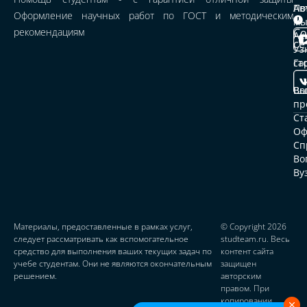
По
Ав
Оформление научных работ по ГОСТ и методическим
м
Це
рекомендациям
Со
и
Ак
се
Уз
ср
ст
Га
Ст
Вы
ав
Во
пр
От
Ст
Оф
До
Сп
Во
Па
Ву
пр
Ко
Материалы, предоставленные в рамках услуг,
© Copyright 2026
следует рассматривать как вспомогательное
studteam.ru. Весь
средство для выполнения ваших текущих задач по
контент сайта
учебе студентам. Они не являются окончательным
защищен
решением.
авторским
правом. При
копировании