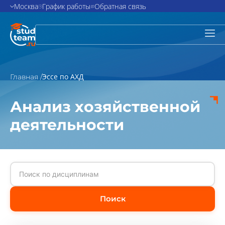
Москва
График работы
Обратная связь
Эссе по АХД
Главная /
Анализ хозяйственной
деятельности
Поиск