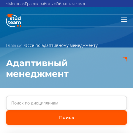
Москва
График работы
Обратная связь
Эссе по адаптивному менеджменту
Главная /
Адаптивный
менеджмент
Поиск