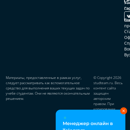
се
Уз
ср
ст
Га
Ст
Вы
ав
Во
пр
От
Ст
Оф
До
Сп
Во
Па
Ву
пр
Ко
Материалы, предоставленные в рамках услуг,
© Copyright 2026
следует рассматривать как вспомогательное
studteam.ru. Весь
средство для выполнения ваших текущих задач по
контент сайта
учебе студентам. Они не являются окончательным
защищен
решением.
авторским
правом. При
копировании
материалов
ставьте активную
Менеджер онлайн в
ссылку на
источник