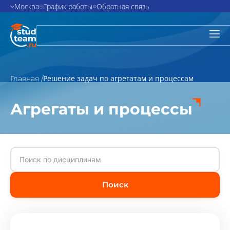
Москва
График работы
Обратная связь
Решение задач по агрегатам и процессам
Главная /
Агрегаты и процессы
Поиск