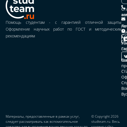
ра
О
Ст
ко
Ка
ав
ус
Помощь студентам - с гарантией отличной защиты
По
Ав
Оформление научных работ по ГОСТ и методическим
м
Це
рекомендациям
Со
и
Ак
се
Уз
ср
ст
Га
Ст
Вы
ав
Во
пр
От
Ст
Оф
До
Сп
Во
Па
Ву
пр
Ко
Материалы, предоставленные в рамках услуг,
© Copyright 2026
следует рассматривать как вспомогательное
studteam.ru. Весь
средство для выполнения ваших текущих задач по
контент сайта